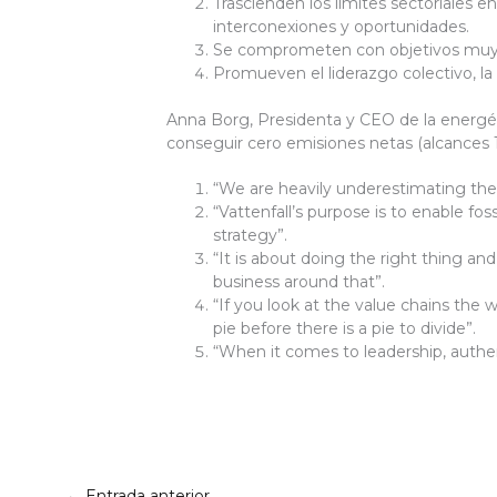
Trascienden los límites sectoriales
interconexiones y oportunidades.
Se comprometen con objetivos muy a
Promueven el liderazgo colectivo, l
Anna Borg, Presidenta y CEO de la energéti
conseguir cero emisiones netas (alcances 1,
“We are heavily underestimating the r
“Vattenfall’s purpose is to enable foss
strategy”.
“It is about doing the right thing an
business around that”.
“If you look at the value chains the 
pie before there is a pie to divide”.
“When it comes to leadership, authent
←
Entrada anterior