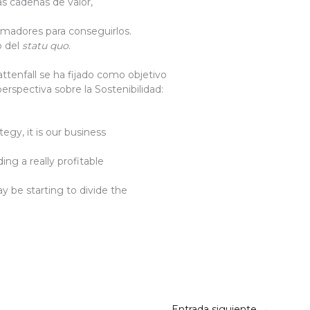
s cadenas de valor,
madores para conseguirlos.
o del
statu quo
.
ttenfall se ha fijado como objetivo
erspectiva sobre la Sostenibilidad:
tegy, it is our business
ing a really profitable
y be starting to divide the
Entrada siguiente
→