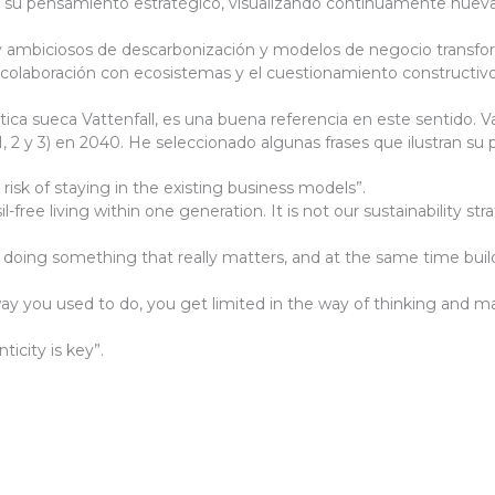
 en su pensamiento estratégico, visualizando continuamente nueva
mbiciosos de descarbonización y modelos de negocio transfor
a colaboración con ecosistemas y el cuestionamiento constructiv
ca sueca Vattenfall, es una buena referencia en este sentido. Va
 2 y 3) en 2040. He seleccionado algunas frases que ilustran su p
isk of staying in the existing business models”.
il-free living within one generation. It is not our sustainability stra
d doing something that really matters, and at the same time build
way you used to do, you get limited in the way of thinking and ma
icity is key”.